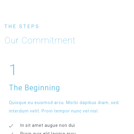
THE STEPS
Our Commitment
1
The Beginning
Quisque eu euismod arcu. Morbi dapibus diam, sed
interdum velit. Proin tempor nunc vel nisl.
In sit amet augue non dui
Proin quis elit lacinia arcu