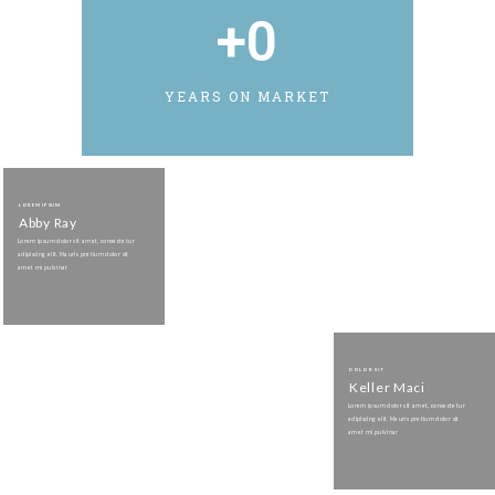
+
0
YEARS ON MARKET
LOREM IPSUM
Abby Ray
Lorem ipsum dolor sit amet, consectetur
adipiscing elit. Mauris pretium dolor sit
amet mi pulvinar
DOLOR SIT
Keller Maci
Lorem ipsum dolor sit amet, consectetur
adipiscing elit. Mauris pretium dolor sit
amet mi pulvinar